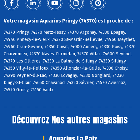
Votre magasin Aquarius Pringy (74370) est proche de :
74370 Pringy, 74370 Metz-Tessy, 74370 Argonay, 74330 Epagny,
74940 Annecy-le-Vieux, 74370 St-Martin-Bellevue, 74960 Meythet,
74960 Cran-Gevrier, 74350 Cuvat, 74000 Annecy, 74330 Poisy, 74370
Charvonnex, 74370 Nâves-Parmelan, 74370 Villaz, 74600 Seynod,
74370 Les Ollières, 74330 La Balme-de-Sillingy, 74330 Sillingy,
74350 Villy-le-Pelloux, 74350 Allonzier-la-Caille, 74330 Choisy,
74290 Veyrier-du-Lac, 74330 Lovagny, 74330 Nonglard, 74230
Dingy-St-Clair, 74650 Chavanod, 74320 Sévrier, 74570 Aviernoz,
74570 Groisy, 74150 Vaulx
Découvrez
Nos autres magasins
Aquarius La Paix