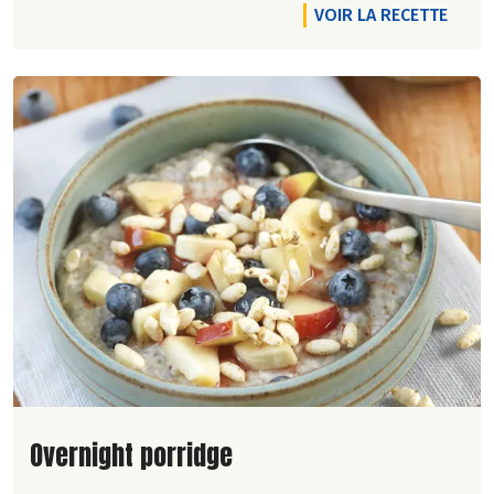
VOIR LA RECETTE
Lire la suite de la recette
Overnight porridge