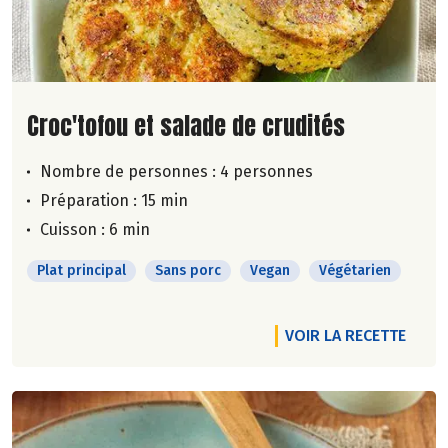
Lire la suite de la recette
Croc'tofou et salade de crudités
Nombre de personnes :
4 personnes
Préparation : 15 min
Cuisson : 6 min
Plat principal
Sans porc
Vegan
Végétarien
VOIR LA RECETTE