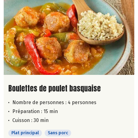
Lire la suite de la recette
Boulettes de poulet basquaise
Nombre de personnes :
4 personnes
Préparation : 15 min
Cuisson : 30 min
Plat principal
Sans porc