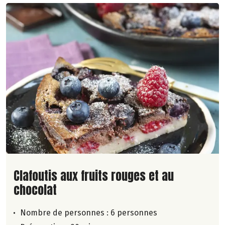
Lire la suite de la recette
Clafoutis aux fruits rouges et au
chocolat
Nombre de personnes :
6 personnes