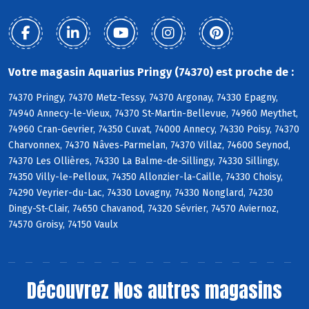
Votre magasin Aquarius Pringy (74370) est proche de :
74370 Pringy, 74370 Metz-Tessy, 74370 Argonay, 74330 Epagny,
74940 Annecy-le-Vieux, 74370 St-Martin-Bellevue, 74960 Meythet,
74960 Cran-Gevrier, 74350 Cuvat, 74000 Annecy, 74330 Poisy, 74370
Charvonnex, 74370 Nâves-Parmelan, 74370 Villaz, 74600 Seynod,
74370 Les Ollières, 74330 La Balme-de-Sillingy, 74330 Sillingy,
74350 Villy-le-Pelloux, 74350 Allonzier-la-Caille, 74330 Choisy,
74290 Veyrier-du-Lac, 74330 Lovagny, 74330 Nonglard, 74230
Dingy-St-Clair, 74650 Chavanod, 74320 Sévrier, 74570 Aviernoz,
74570 Groisy, 74150 Vaulx
Découvrez
Nos autres magasins