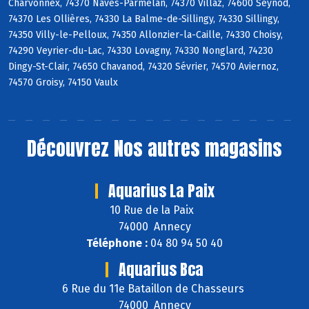
Charvonnex, 74370 Nâves-Parmelan, 74370 Villaz, 74600 Seynod,
74370 Les Ollières, 74330 La Balme-de-Sillingy, 74330 Sillingy,
74350 Villy-le-Pelloux, 74350 Allonzier-la-Caille, 74330 Choisy,
74290 Veyrier-du-Lac, 74330 Lovagny, 74330 Nonglard, 74230
Dingy-St-Clair, 74650 Chavanod, 74320 Sévrier, 74570 Aviernoz,
74570 Groisy, 74150 Vaulx
Découvrez
Nos autres magasins
Aquarius La Paix
10 Rue de la Paix
74000 Annecy
Téléphone :
04 80 94 50 40
Aquarius Bca
6 Rue du 11e Bataillon de Chasseurs
74000 Annecy