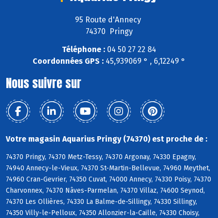
95 Route d'Annecy
74370 Pringy
Téléphone :
04 50 27 22 84
Coordonnées GPS :
45,939069 ° , 6,12249 °
Nous suivre sur
Votre magasin Aquarius Pringy (74370) est proche de :
74370 Pringy, 74370 Metz-Tessy, 74370 Argonay, 74330 Epagny,
74940 Annecy-le-Vieux, 74370 St-Martin-Bellevue, 74960 Meythet,
74960 Cran-Gevrier, 74350 Cuvat, 74000 Annecy, 74330 Poisy, 74370
Charvonnex, 74370 Nâves-Parmelan, 74370 Villaz, 74600 Seynod,
74370 Les Ollières, 74330 La Balme-de-Sillingy, 74330 Sillingy,
74350 Villy-le-Pelloux, 74350 Allonzier-la-Caille, 74330 Choisy,