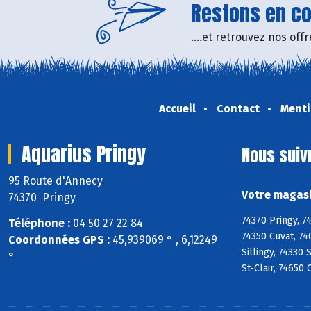
Restons en con
....et retrouvez nos of
Accueil
Contact
Menti
Aquarius Pringy
Nous suiv
95 Route d'Annecy
Votre magasi
74370 Pringy
74370 Pringy, 7
Téléphone :
04 50 27 22 84
74350 Cuvat, 74
Coordonnées GPS :
45,939069 ° , 6,12249
Sillingy, 74330
°
St-Clair, 74650