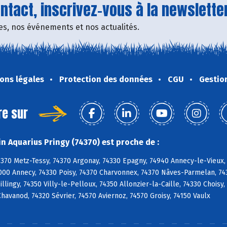
tact, inscrivez-vous à la newsletter
fres, nos événements et nos actualités.
ons légales
Protection des données
CGU
Gestio
re sur
n Aquarius Pringy (74370) est proche de :
4370 Metz-Tessy, 74370 Argonay, 74330 Epagny, 74940 Annecy-le-Vieux,
000 Annecy, 74330 Poisy, 74370 Charvonnex, 74370 Nâves-Parmelan, 743
 Sillingy, 74350 Villy-le-Pelloux, 74350 Allonzier-la-Caille, 74330 Choi
 Chavanod, 74320 Sévrier, 74570 Aviernoz, 74570 Groisy, 74150 Vaulx