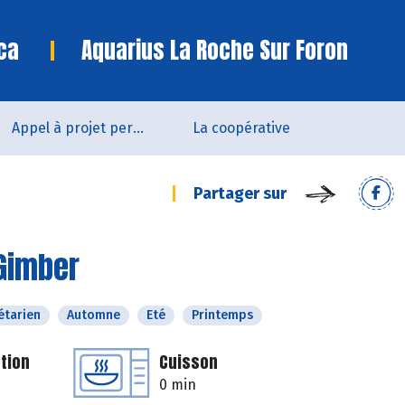
ca
Aquarius La Roche Sur Foron
Appel à projet permanent
La coopérative
Partager sur
 Gimber
étarien
Automne
Eté
Printemps
tion
Cuisson
0 min