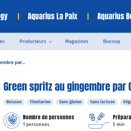
ngy
Aquarius La Paix
Aquarius B
es
Producteurs
Magazines
Biocoop
embre par...
Green spritz au gingembre par
Boisson
Flexitarien
Sans gluten
Sans lactose
Vég
Nombre de personnes
Prépara
1 personnes
5 min