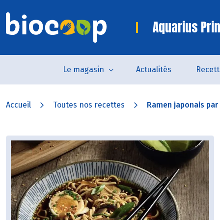
Aquarius Pri
Le magasin
Actualités
Recett
Accueil
Toutes nos recettes
Ramen japonais par 