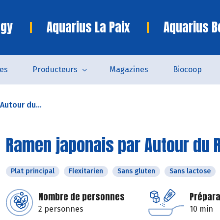
ngy
Aquarius La Paix
Aquarius B
es
Producteurs
Magazines
Biocoop
Autour du...
Ramen japonais par Autour du R
Plat principal
Flexitarien
Sans gluten
Sans lactose
Nombre de personnes
Prépara
2 personnes
10 min