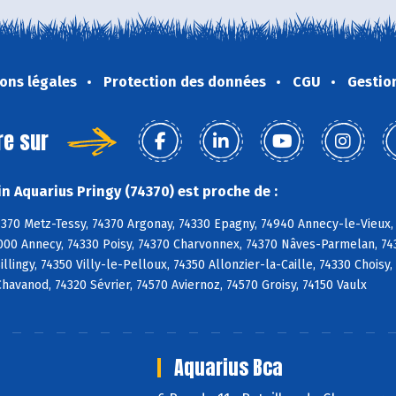
ons légales
Protection des données
CGU
Gestio
re sur
n Aquarius Pringy (74370) est proche de :
4370 Metz-Tessy, 74370 Argonay, 74330 Epagny, 74940 Annecy-le-Vieux,
000 Annecy, 74330 Poisy, 74370 Charvonnex, 74370 Nâves-Parmelan, 743
 Sillingy, 74350 Villy-le-Pelloux, 74350 Allonzier-la-Caille, 74330 Choi
 Chavanod, 74320 Sévrier, 74570 Aviernoz, 74570 Groisy, 74150 Vaulx
Aquarius Bca