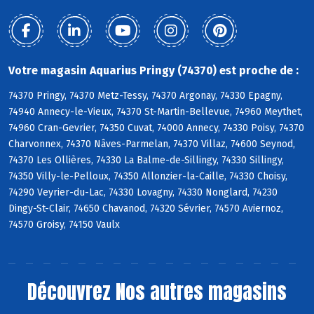
Votre magasin Aquarius Pringy (74370) est proche de :
74370 Pringy, 74370 Metz-Tessy, 74370 Argonay, 74330 Epagny,
74940 Annecy-le-Vieux, 74370 St-Martin-Bellevue, 74960 Meythet,
74960 Cran-Gevrier, 74350 Cuvat, 74000 Annecy, 74330 Poisy, 74370
Charvonnex, 74370 Nâves-Parmelan, 74370 Villaz, 74600 Seynod,
74370 Les Ollières, 74330 La Balme-de-Sillingy, 74330 Sillingy,
74350 Villy-le-Pelloux, 74350 Allonzier-la-Caille, 74330 Choisy,
74290 Veyrier-du-Lac, 74330 Lovagny, 74330 Nonglard, 74230
Dingy-St-Clair, 74650 Chavanod, 74320 Sévrier, 74570 Aviernoz,
74570 Groisy, 74150 Vaulx
Découvrez
Nos autres magasins