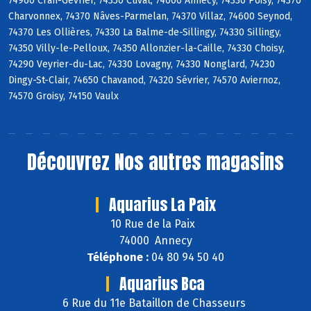
74960 Cran-Gevrier, 74350 Cuvat, 74000 Annecy, 74330 Poisy, 74370
Charvonnex, 74370 Nâves-Parmelan, 74370 Villaz, 74600 Seynod,
74370 Les Ollières, 74330 La Balme-de-Sillingy, 74330 Sillingy,
74350 Villy-le-Pelloux, 74350 Allonzier-la-Caille, 74330 Choisy,
74290 Veyrier-du-Lac, 74330 Lovagny, 74330 Nonglard, 74230
Dingy-St-Clair, 74650 Chavanod, 74320 Sévrier, 74570 Aviernoz,
74570 Groisy, 74150 Vaulx
Découvrez
Nos autres magasins
Aquarius La Paix
10 Rue de la Paix
74000 Annecy
Téléphone :
04 80 94 50 40
Aquarius Bca
6 Rue du 11e Bataillon de Chasseurs