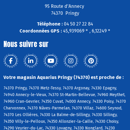
95 Route d'Annecy
74370 Pringy
Téléphone :
04 50 27 22 84
Coordonnées GPS :
45,939069 ° , 6,12249 °
Nous suivre sur
Votre magasin Aquarius Pringy (74370) est proche de :
74370 Pringy, 74370 Metz-Tessy, 74370 Argonay, 74330 Epagny,
74940 Annecy-le-Vieux, 74370 St-Martin-Bellevue, 74960 Meythet,
74960 Cran-Gevrier, 74350 Cuvat, 74000 Annecy, 74330 Poisy, 74370
Charvonnex, 74370 Nâves-Parmelan, 74370 Villaz, 74600 Seynod,
74370 Les Ollières, 74330 La Balme-de-Sillingy, 74330 Sillingy,
74350 Villy-le-Pelloux, 74350 Allonzier-la-Caille, 74330 Choisy,
74290 Veyrier-du-Lac, 74330 Lovagny, 74330 Nonglard, 74230