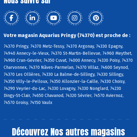
Nous suivre sur
Votre magasin Aquarius Pringy (74370) est proche de :
74370 Pringy, 74370 Metz-Tessy, 74370 Argonay, 74330 Epagny,
74940 Annecy-le-Vieux, 74370 St-Martin-Bellevue, 74960 Meythet,
74960 Cran-Gevrier, 74350 Cuvat, 74000 Annecy, 74330 Poisy, 74370
Charvonnex, 74370 Nâves-Parmelan, 74370 Villaz, 74600 Seynod,
74370 Les Ollières, 74330 La Balme-de-Sillingy, 74330 Sillingy,
74350 Villy-le-Pelloux, 74350 Allonzier-la-Caille, 74330 Choisy,
74290 Veyrier-du-Lac, 74330 Lovagny, 74330 Nonglard, 74230
Dingy-St-Clair, 74650 Chavanod, 74320 Sévrier, 74570 Aviernoz,
74570 Groisy, 74150 Vaulx
Découvrez
Nos autres magasins