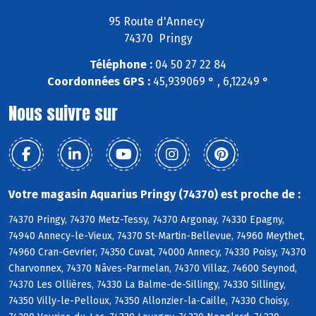
95 Route d'Annecy
74370 Pringy
Téléphone :
04 50 27 22 84
Coordonnées GPS :
45,939069 ° , 6,12249 °
Nous suivre sur
Votre magasin Aquarius Pringy (74370) est proche de :
74370 Pringy, 74370 Metz-Tessy, 74370 Argonay, 74330 Epagny,
74940 Annecy-le-Vieux, 74370 St-Martin-Bellevue, 74960 Meythet,
74960 Cran-Gevrier, 74350 Cuvat, 74000 Annecy, 74330 Poisy, 74370
Charvonnex, 74370 Nâves-Parmelan, 74370 Villaz, 74600 Seynod,
74370 Les Ollières, 74330 La Balme-de-Sillingy, 74330 Sillingy,
74350 Villy-le-Pelloux, 74350 Allonzier-la-Caille, 74330 Choisy,