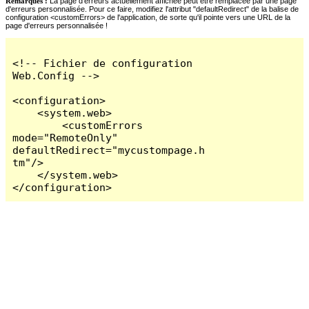
Remarques :
La page d'erreurs actuellement affichée peut être remplacée par une page
d'erreurs personnalisée. Pour ce faire, modifiez l'attribut "defaultRedirect" de la balise de
configuration <customErrors> de l'application, de sorte qu'il pointe vers une URL de la
page d'erreurs personnalisée !
<!-- Fichier de configuration 
Web.Config -->

<configuration>

    <system.web>

        <customErrors 
mode="RemoteOnly" 
defaultRedirect="mycustompage.h
tm"/>

    </system.web>

</configuration>