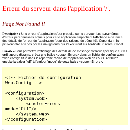
Erreur du serveur dans l'application '/'.
Page Not Found !!
Description :
Une erreur d'application s'est produite sur le serveur. Les paramètres
d'erreur personnalisés actuels pour cette application empêchent l'affichage à distance
des détails de l'erreur de l'application (pour des raisons de sécurité). Cependant, ils
peuvent être affichés par les navigateurs qui s'exécutent sur l'ordinateur serveur local.
Détails =
Pour permettre l'affichage des détails de ce message d'erreur spécifique sur les
ordinateurs distants, créez une balise <customErrors> dans un fichier de configuration
"web.config" situé dans le répertoire racine de l'application Web en cours. Attribuez
ensuite la valeur "off" à l'attribut "mode" de cette balise <customErrors>.
<!-- Fichier de configuration 
Web.Config -->

<configuration>

    <system.web>

        <customErrors 
mode="Off"/>

    </system.web>

</configuration>