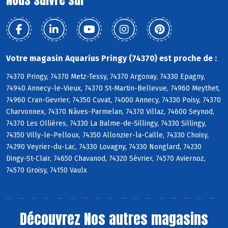
Votre magasin Aquarius Pringy (74370) est proche de :
74370 Pringy, 74370 Metz-Tessy, 74370 Argonay, 74330 Epagny,
74940 Annecy-le-Vieux, 74370 St-Martin-Bellevue, 74960 Meythet,
74960 Cran-Gevrier, 74350 Cuvat, 74000 Annecy, 74330 Poisy, 74370
Charvonnex, 74370 Nâves-Parmelan, 74370 Villaz, 74600 Seynod,
74370 Les Ollières, 74330 La Balme-de-Sillingy, 74330 Sillingy,
74350 Villy-le-Pelloux, 74350 Allonzier-la-Caille, 74330 Choisy,
74290 Veyrier-du-Lac, 74330 Lovagny, 74330 Nonglard, 74230
Dingy-St-Clair, 74650 Chavanod, 74320 Sévrier, 74570 Aviernoz,
74570 Groisy, 74150 Vaulx
Découvrez
Nos autres magasins