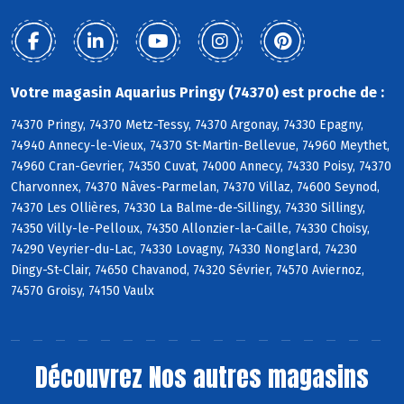
Votre magasin Aquarius Pringy (74370) est proche de :
74370 Pringy, 74370 Metz-Tessy, 74370 Argonay, 74330 Epagny,
74940 Annecy-le-Vieux, 74370 St-Martin-Bellevue, 74960 Meythet,
74960 Cran-Gevrier, 74350 Cuvat, 74000 Annecy, 74330 Poisy, 74370
Charvonnex, 74370 Nâves-Parmelan, 74370 Villaz, 74600 Seynod,
74370 Les Ollières, 74330 La Balme-de-Sillingy, 74330 Sillingy,
74350 Villy-le-Pelloux, 74350 Allonzier-la-Caille, 74330 Choisy,
74290 Veyrier-du-Lac, 74330 Lovagny, 74330 Nonglard, 74230
Dingy-St-Clair, 74650 Chavanod, 74320 Sévrier, 74570 Aviernoz,
74570 Groisy, 74150 Vaulx
Découvrez
Nos autres magasins