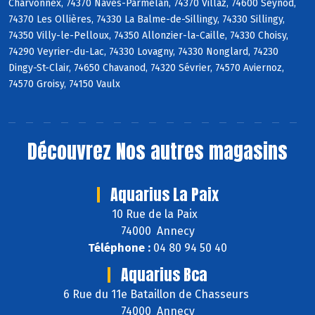
Charvonnex, 74370 Nâves-Parmelan, 74370 Villaz, 74600 Seynod,
74370 Les Ollières, 74330 La Balme-de-Sillingy, 74330 Sillingy,
74350 Villy-le-Pelloux, 74350 Allonzier-la-Caille, 74330 Choisy,
74290 Veyrier-du-Lac, 74330 Lovagny, 74330 Nonglard, 74230
Dingy-St-Clair, 74650 Chavanod, 74320 Sévrier, 74570 Aviernoz,
74570 Groisy, 74150 Vaulx
Découvrez
Nos autres magasins
Aquarius La Paix
10 Rue de la Paix
74000 Annecy
Téléphone :
04 80 94 50 40
Aquarius Bca
6 Rue du 11e Bataillon de Chasseurs
74000 Annecy