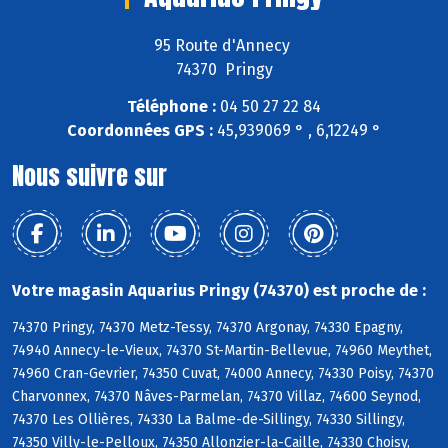
95 Route d'Annecy
74370 Pringy
Téléphone :
04 50 27 22 84
Coordonnées GPS :
45,939069 ° , 6,12249 °
Nous suivre sur
Votre magasin Aquarius Pringy (74370) est proche de :
74370 Pringy, 74370 Metz-Tessy, 74370 Argonay, 74330 Epagny,
74940 Annecy-le-Vieux, 74370 St-Martin-Bellevue, 74960 Meythet,
74960 Cran-Gevrier, 74350 Cuvat, 74000 Annecy, 74330 Poisy, 74370
Charvonnex, 74370 Nâves-Parmelan, 74370 Villaz, 74600 Seynod,
74370 Les Ollières, 74330 La Balme-de-Sillingy, 74330 Sillingy,
74350 Villy-le-Pelloux, 74350 Allonzier-la-Caille, 74330 Choisy,