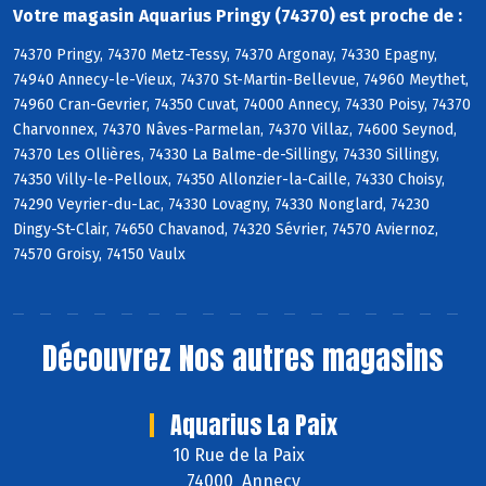
Votre magasin Aquarius Pringy (74370) est proche de :
74370 Pringy, 74370 Metz-Tessy, 74370 Argonay, 74330 Epagny,
74940 Annecy-le-Vieux, 74370 St-Martin-Bellevue, 74960 Meythet,
74960 Cran-Gevrier, 74350 Cuvat, 74000 Annecy, 74330 Poisy, 74370
Charvonnex, 74370 Nâves-Parmelan, 74370 Villaz, 74600 Seynod,
74370 Les Ollières, 74330 La Balme-de-Sillingy, 74330 Sillingy,
74350 Villy-le-Pelloux, 74350 Allonzier-la-Caille, 74330 Choisy,
74290 Veyrier-du-Lac, 74330 Lovagny, 74330 Nonglard, 74230
Dingy-St-Clair, 74650 Chavanod, 74320 Sévrier, 74570 Aviernoz,
74570 Groisy, 74150 Vaulx
Découvrez
Nos autres magasins
Aquarius La Paix
10 Rue de la Paix
74000 Annecy