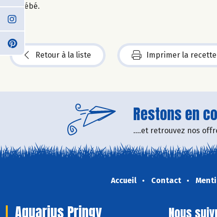
bébé.
Retour à la liste
Imprimer la recette
Restons en con
....et retrouvez nos of
Accueil
Contact
Menti
Aquarius Pringy
Nous suiv