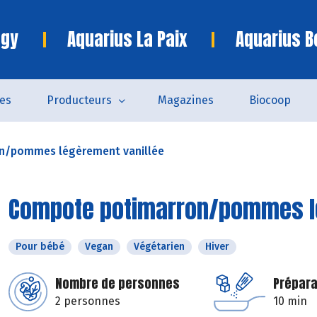
ngy
Aquarius La Paix
Aquarius B
es
Producteurs
Magazines
Biocoop
n/pommes légèrement vanillée
Compote potimarron/pommes lé
Pour bébé
Vegan
Végétarien
Hiver
Nombre de personnes
Prépara
2 personnes
10 min