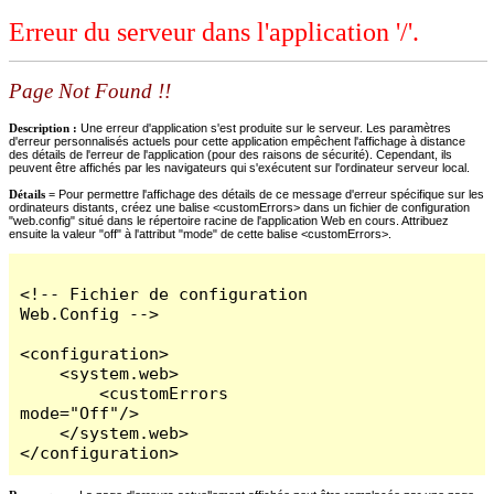
Erreur du serveur dans l'application '/'.
Page Not Found !!
Description :
Une erreur d'application s'est produite sur le serveur. Les paramètres
d'erreur personnalisés actuels pour cette application empêchent l'affichage à distance
des détails de l'erreur de l'application (pour des raisons de sécurité). Cependant, ils
peuvent être affichés par les navigateurs qui s'exécutent sur l'ordinateur serveur local.
Détails =
Pour permettre l'affichage des détails de ce message d'erreur spécifique sur les
ordinateurs distants, créez une balise <customErrors> dans un fichier de configuration
"web.config" situé dans le répertoire racine de l'application Web en cours. Attribuez
ensuite la valeur "off" à l'attribut "mode" de cette balise <customErrors>.
<!-- Fichier de configuration 
Web.Config -->

<configuration>

    <system.web>

        <customErrors 
mode="Off"/>

    </system.web>

</configuration>