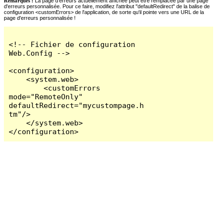
Remarques :
La page d'erreurs actuellement affichée peut être remplacée par une page
d'erreurs personnalisée. Pour ce faire, modifiez l'attribut "defaultRedirect" de la balise de
configuration <customErrors> de l'application, de sorte qu'il pointe vers une URL de la
page d'erreurs personnalisée !
<!-- Fichier de configuration 
Web.Config -->

<configuration>

    <system.web>

        <customErrors 
mode="RemoteOnly" 
defaultRedirect="mycustompage.h
tm"/>

    </system.web>

</configuration>