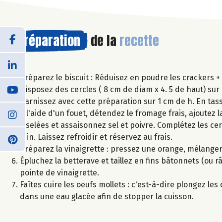
Préparation
de la
recette
Préparez le biscuit : Réduisez en poudre les crackers +
Disposez des cercles ( 8 cm de diam x 4. 5 de haut) sur 
Garnissez avec cette préparation sur 1 cm de h. En tass
A l'aide d'un fouet, détendez le fromage frais, ajoutez 
ciselées et assaisonnez sel et poivre. Complétez les ce
min. Laissez refroidir et réservez au frais.
Préparez la vinaigrette : pressez une orange, mélanger le
Épluchez la betterave et taillez en fins bâtonnets (ou r
pointe de vinaigrette.
Faîtes cuire les oeufs mollets : c'est-à-dire plongez le
dans une eau glacée afin de stopper la cuisson.