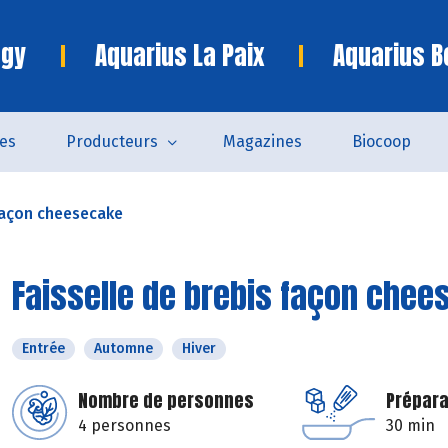
ngy
Aquarius La Paix
Aquarius B
es
Producteurs
Magazines
Biocoop
 façon cheesecake
Faisselle de brebis façon che
Entrée
Automne
Hiver
Nombre de personnes
Prépara
4 personnes
30 min