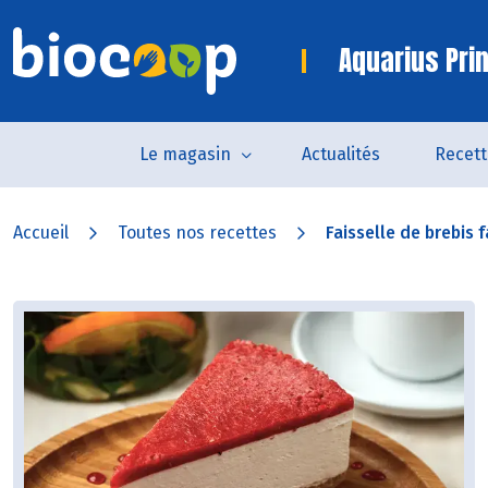
Aquarius Pri
Le magasin
Actualités
Recett
Accueil
Toutes nos recettes
Faisselle de brebis