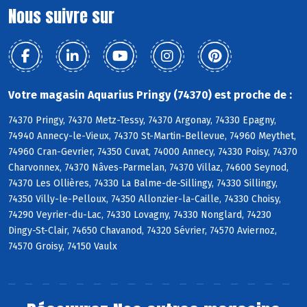
Nous suivre sur
Votre magasin Aquarius Pringy (74370) est proche de :
74370 Pringy, 74370 Metz-Tessy, 74370 Argonay, 74330 Epagny,
74940 Annecy-le-Vieux, 74370 St-Martin-Bellevue, 74960 Meythet,
74960 Cran-Gevrier, 74350 Cuvat, 74000 Annecy, 74330 Poisy, 74370
Charvonnex, 74370 Nâves-Parmelan, 74370 Villaz, 74600 Seynod,
74370 Les Ollières, 74330 La Balme-de-Sillingy, 74330 Sillingy,
74350 Villy-le-Pelloux, 74350 Allonzier-la-Caille, 74330 Choisy,
74290 Veyrier-du-Lac, 74330 Lovagny, 74330 Nonglard, 74230
Dingy-St-Clair, 74650 Chavanod, 74320 Sévrier, 74570 Aviernoz,
74570 Groisy, 74150 Vaulx