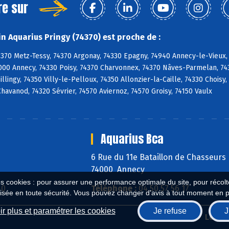
re sur
n Aquarius Pringy (74370) est proche de :
4370 Metz-Tessy, 74370 Argonay, 74330 Epagny, 74940 Annecy-le-Vieux,
000 Annecy, 74330 Poisy, 74370 Charvonnex, 74370 Nâves-Parmelan, 743
 Sillingy, 74350 Villy-le-Pelloux, 74350 Allonzier-la-Caille, 74330 Choi
 Chavanod, 74320 Sévrier, 74570 Aviernoz, 74570 Groisy, 74150 Vaulx
Aquarius Bca
6 Rue du 11e Bataillon de Chasseurs
74000 Annecy
es cookies : pour assurer une performance optimale du site, pour récolter
40
Téléphone :
04 50 57 56 17
isée en toute sécurité. Vous pouvez changer d'avis à tout moment en 
r plus et paramétrer les cookies
Je refuse
J
Biocoop.fr
Le ré