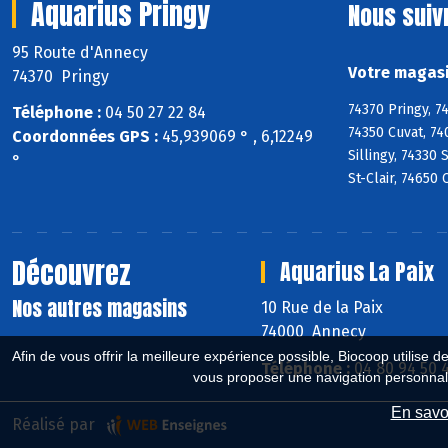
Aquarius Pringy
Nous suiv
95 Route d'Annecy
Votre magasi
74370 Pringy
74370 Pringy, 7
Téléphone :
04 50 27 22 84
74350 Cuvat, 74
Coordonnées GPS :
45,939069 ° , 6,12249
Sillingy, 74330
°
St-Clair, 74650
Découvrez
Aquarius La Paix
Nos autres magasins
10 Rue de la Paix
74000 Annecy
Afin de vous offrir la meilleure expérience possible, Biocoop utilise d
Téléphone :
04 80 94 50 
vous proposer une navigation personnal
En savoi
Réalisé par