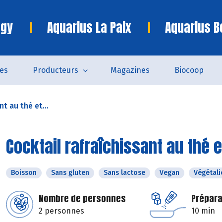
ngy
Aquarius La Paix
Aquarius B
es
Producteurs
Magazines
Biocoop
nt au thé et...
Cocktail rafraîchissant au thé 
Boisson
Sans gluten
Sans lactose
Vegan
Végétali
Nombre de personnes
Prépara
2 personnes
10 min