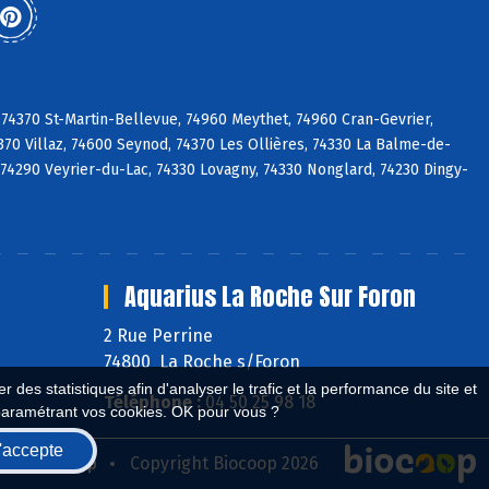
 74370 St-Martin-Bellevue, 74960 Meythet, 74960 Cran-Gevrier,
70 Villaz, 74600 Seynod, 74370 Les Ollières, 74330 La Balme-de-
sy, 74290 Veyrier-du-Lac, 74330 Lovagny, 74330 Nonglard, 74230 Dingy-
Aquarius La Roche Sur Foron
2 Rue Perrine
74800 La Roche s/Foron
 des statistiques afin d'analyser le trafic et la performance du site et
Téléphone :
04 50 25 98 18
paramétrant vos cookies. OK pour vous ?
'accepte
seau Biocoop
Copyright Biocoop 2026