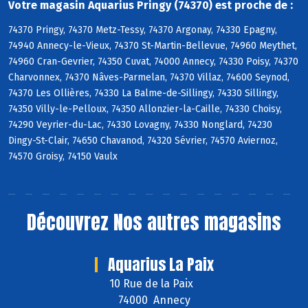
Votre magasin Aquarius Pringy (74370) est proche de :
74370 Pringy, 74370 Metz-Tessy, 74370 Argonay, 74330 Epagny,
74940 Annecy-le-Vieux, 74370 St-Martin-Bellevue, 74960 Meythet,
74960 Cran-Gevrier, 74350 Cuvat, 74000 Annecy, 74330 Poisy, 74370
Charvonnex, 74370 Nâves-Parmelan, 74370 Villaz, 74600 Seynod,
74370 Les Ollières, 74330 La Balme-de-Sillingy, 74330 Sillingy,
74350 Villy-le-Pelloux, 74350 Allonzier-la-Caille, 74330 Choisy,
74290 Veyrier-du-Lac, 74330 Lovagny, 74330 Nonglard, 74230
Dingy-St-Clair, 74650 Chavanod, 74320 Sévrier, 74570 Aviernoz,
74570 Groisy, 74150 Vaulx
Découvrez
Nos autres magasins
Aquarius La Paix
10 Rue de la Paix
74000 Annecy