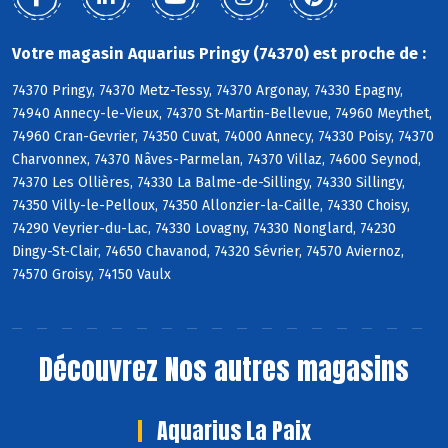
Votre magasin Aquarius Pringy (74370) est proche de :
74370 Pringy, 74370 Metz-Tessy, 74370 Argonay, 74330 Epagny,
74940 Annecy-le-Vieux, 74370 St-Martin-Bellevue, 74960 Meythet,
74960 Cran-Gevrier, 74350 Cuvat, 74000 Annecy, 74330 Poisy, 74370
Charvonnex, 74370 Nâves-Parmelan, 74370 Villaz, 74600 Seynod,
74370 Les Ollières, 74330 La Balme-de-Sillingy, 74330 Sillingy,
74350 Villy-le-Pelloux, 74350 Allonzier-la-Caille, 74330 Choisy,
74290 Veyrier-du-Lac, 74330 Lovagny, 74330 Nonglard, 74230
Dingy-St-Clair, 74650 Chavanod, 74320 Sévrier, 74570 Aviernoz,
74570 Groisy, 74150 Vaulx
Découvrez
Nos autres magasins
Aquarius La Paix