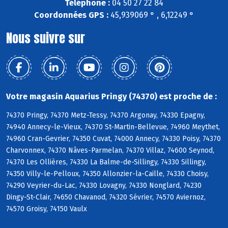
Téléphone :
04 50 27 22 84
Coordonnées GPS :
45,939069 ° , 6,12249 °
Nous suivre sur
Votre magasin Aquarius Pringy (74370) est proche de :
74370 Pringy, 74370 Metz-Tessy, 74370 Argonay, 74330 Epagny,
74940 Annecy-le-Vieux, 74370 St-Martin-Bellevue, 74960 Meythet,
74960 Cran-Gevrier, 74350 Cuvat, 74000 Annecy, 74330 Poisy, 74370
Charvonnex, 74370 Nâves-Parmelan, 74370 Villaz, 74600 Seynod,
74370 Les Ollières, 74330 La Balme-de-Sillingy, 74330 Sillingy,
74350 Villy-le-Pelloux, 74350 Allonzier-la-Caille, 74330 Choisy,
74290 Veyrier-du-Lac, 74330 Lovagny, 74330 Nonglard, 74230
Dingy-St-Clair, 74650 Chavanod, 74320 Sévrier, 74570 Aviernoz,
74570 Groisy, 74150 Vaulx