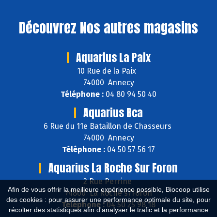
Découvrez
Nos autres magasins
Aquarius La Paix
10 Rue de la Paix
74000 Annecy
Téléphone :
04 80 94 50 40
Aquarius Bca
6 Rue du 11e Bataillon de Chasseurs
74000 Annecy
Téléphone :
04 50 57 56 17
Aquarius La Roche Sur Foron
2 Rue Perrine
Afin de vous offrir la meilleure expérience possible, Biocoop utilise
74800 La Roche s/Foron
des cookies : pour assurer une performance optimale du site, pour
Téléphone :
04 50 25 98 18
récolter des statistiques afin d'analyser le trafic et la performance