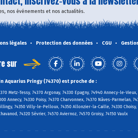
tact, inscrivez-vous à la newsletter
fres, nos événements et nos actualités.
ons légales
Protection des données
CGU
Gestio
re sur
n Aquarius Pringy (74370) est proche de :
4370 Metz-Tessy, 74370 Argonay, 74330 Epagny, 74940 Annecy-le-Vieux,
000 Annecy, 74330 Poisy, 74370 Charvonnex, 74370 Nâves-Parmelan, 743
 Sillingy, 74350 Villy-le-Pelloux, 74350 Allonzier-la-Caille, 74330 Choi
 Chavanod, 74320 Sévrier, 74570 Aviernoz, 74570 Groisy, 74150 Vaulx