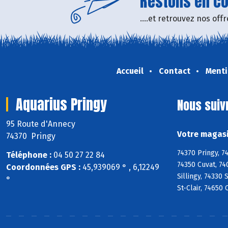
Restons en con
....et retrouvez nos of
Accueil
Contact
Menti
Aquarius Pringy
Nous suiv
95 Route d'Annecy
Votre magasi
74370 Pringy
74370 Pringy, 7
Téléphone :
04 50 27 22 84
74350 Cuvat, 74
Coordonnées GPS :
45,939069 ° , 6,12249
Sillingy, 74330
°
St-Clair, 74650