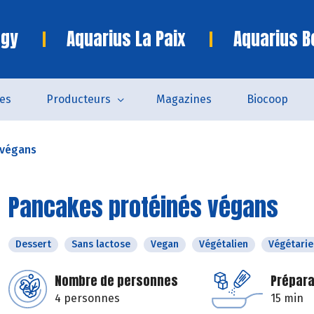
ngy
Aquarius La Paix
Aquarius B
es
Producteurs
Magazines
Biocoop
 végans
Pancakes protéinés végans
Dessert
Sans lactose
Vegan
Végétalien
Végétarie
Nombre de personnes
Prépara
4 personnes
15 min