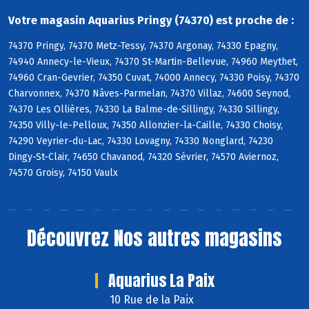
Votre magasin Aquarius Pringy (74370) est proche de :
74370 Pringy, 74370 Metz-Tessy, 74370 Argonay, 74330 Epagny,
74940 Annecy-le-Vieux, 74370 St-Martin-Bellevue, 74960 Meythet,
74960 Cran-Gevrier, 74350 Cuvat, 74000 Annecy, 74330 Poisy, 74370
Charvonnex, 74370 Nâves-Parmelan, 74370 Villaz, 74600 Seynod,
74370 Les Ollières, 74330 La Balme-de-Sillingy, 74330 Sillingy,
74350 Villy-le-Pelloux, 74350 Allonzier-la-Caille, 74330 Choisy,
74290 Veyrier-du-Lac, 74330 Lovagny, 74330 Nonglard, 74230
Dingy-St-Clair, 74650 Chavanod, 74320 Sévrier, 74570 Aviernoz,
74570 Groisy, 74150 Vaulx
Découvrez
Nos autres magasins
Aquarius La Paix
10 Rue de la Paix