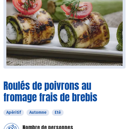
Roulés de poivrons au
fromage frais de brebis
Apéritif
Automne
Eté
Nombre de personnes