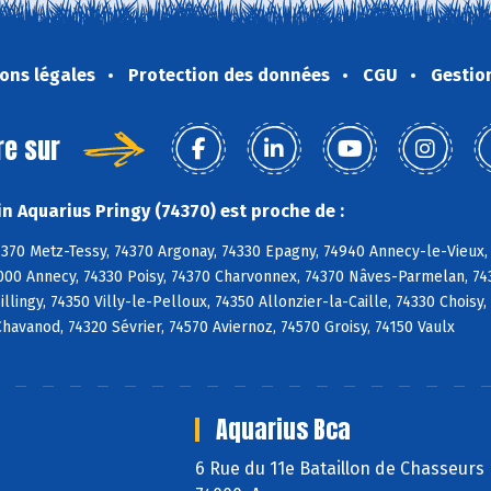
ons légales
Protection des données
CGU
Gestio
re sur
n Aquarius Pringy (74370) est proche de :
4370 Metz-Tessy, 74370 Argonay, 74330 Epagny, 74940 Annecy-le-Vieux,
000 Annecy, 74330 Poisy, 74370 Charvonnex, 74370 Nâves-Parmelan, 743
 Sillingy, 74350 Villy-le-Pelloux, 74350 Allonzier-la-Caille, 74330 Choi
 Chavanod, 74320 Sévrier, 74570 Aviernoz, 74570 Groisy, 74150 Vaulx
Aquarius Bca
6 Rue du 11e Bataillon de Chasseurs