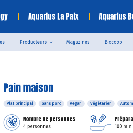
ngy
Aquarius La Paix
Aquarius B
es
Producteurs
Magazines
Biocoop
Pain maison
Plat principal
Sans porc
Vegan
Végétarien
Autom
Nombre de personnes
Prépara
4 personnes
100 min