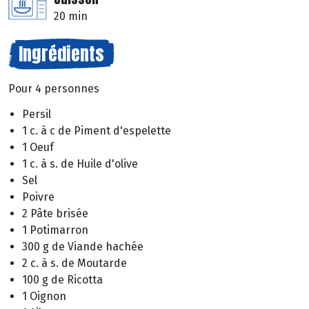
20 min
Ingrédients
Pour 4 personnes
Persil
1 c. à c de Piment d'espelette
1 Oeuf
1 c. à s. de Huile d'olive
Sel
Poivre
2 Pâte brisée
1 Potimarron
300 g de Viande hachée
2 c. à s. de Moutarde
100 g de Ricotta
1 Oignon