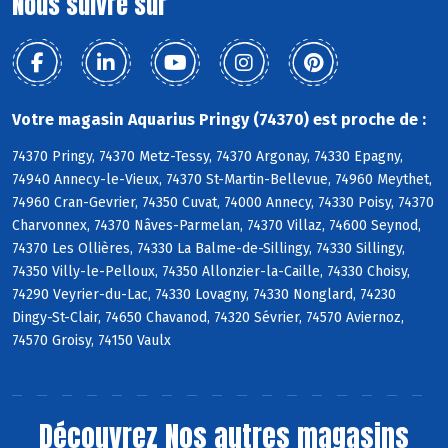
Nous suivre sur
Votre magasin Aquarius Pringy (74370) est proche de :
74370 Pringy, 74370 Metz-Tessy, 74370 Argonay, 74330 Epagny,
74940 Annecy-le-Vieux, 74370 St-Martin-Bellevue, 74960 Meythet,
74960 Cran-Gevrier, 74350 Cuvat, 74000 Annecy, 74330 Poisy, 74370
Charvonnex, 74370 Nâves-Parmelan, 74370 Villaz, 74600 Seynod,
74370 Les Ollières, 74330 La Balme-de-Sillingy, 74330 Sillingy,
74350 Villy-le-Pelloux, 74350 Allonzier-la-Caille, 74330 Choisy,
74290 Veyrier-du-Lac, 74330 Lovagny, 74330 Nonglard, 74230
Dingy-St-Clair, 74650 Chavanod, 74320 Sévrier, 74570 Aviernoz,
74570 Groisy, 74150 Vaulx
Découvrez
Nos autres magasins