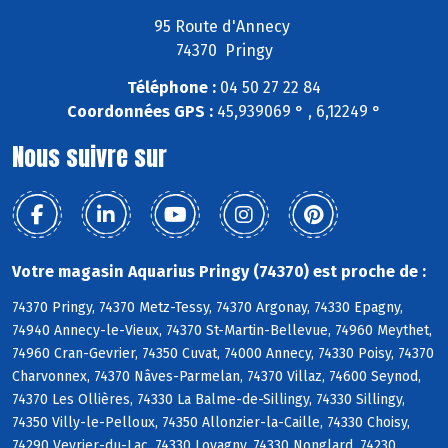
95 Route d'Annecy
74370 Pringy
Téléphone :
04 50 27 22 84
Coordonnées GPS :
45,939069 ° , 6,12249 °
Nous suivre sur
Votre magasin Aquarius Pringy (74370) est proche de :
74370 Pringy, 74370 Metz-Tessy, 74370 Argonay, 74330 Epagny,
74940 Annecy-le-Vieux, 74370 St-Martin-Bellevue, 74960 Meythet,
74960 Cran-Gevrier, 74350 Cuvat, 74000 Annecy, 74330 Poisy, 74370
Charvonnex, 74370 Nâves-Parmelan, 74370 Villaz, 74600 Seynod,
74370 Les Ollières, 74330 La Balme-de-Sillingy, 74330 Sillingy,
74350 Villy-le-Pelloux, 74350 Allonzier-la-Caille, 74330 Choisy,
74290 Veyrier-du-Lac, 74330 Lovagny, 74330 Nonglard, 74230