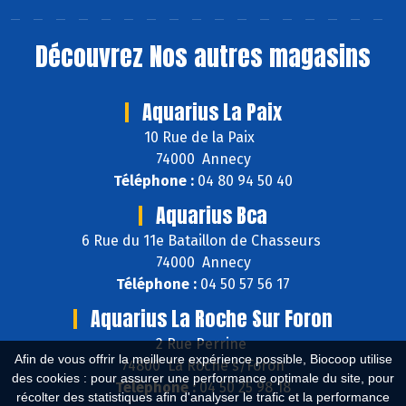
Découvrez
Nos autres magasins
Aquarius La Paix
10 Rue de la Paix
74000 Annecy
Téléphone :
04 80 94 50 40
Aquarius Bca
6 Rue du 11e Bataillon de Chasseurs
74000 Annecy
Téléphone :
04 50 57 56 17
Aquarius La Roche Sur Foron
2 Rue Perrine
Afin de vous offrir la meilleure expérience possible, Biocoop utilise
74800 La Roche s/Foron
des cookies : pour assurer une performance optimale du site, pour
Téléphone :
04 50 25 98 18
récolter des statistiques afin d'analyser le trafic et la performance