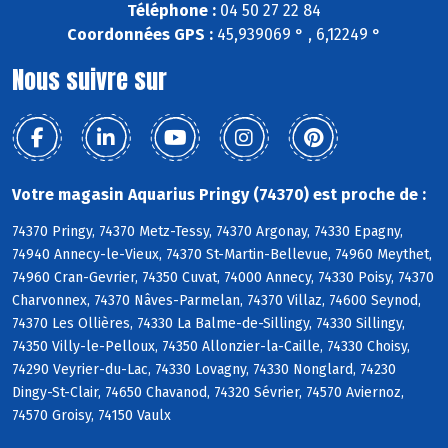
Téléphone :
04 50 27 22 84
Coordonnées GPS :
45,939069 ° , 6,12249 °
Nous suivre sur
Votre magasin Aquarius Pringy (74370) est proche de :
74370 Pringy, 74370 Metz-Tessy, 74370 Argonay, 74330 Epagny,
74940 Annecy-le-Vieux, 74370 St-Martin-Bellevue, 74960 Meythet,
74960 Cran-Gevrier, 74350 Cuvat, 74000 Annecy, 74330 Poisy, 74370
Charvonnex, 74370 Nâves-Parmelan, 74370 Villaz, 74600 Seynod,
74370 Les Ollières, 74330 La Balme-de-Sillingy, 74330 Sillingy,
74350 Villy-le-Pelloux, 74350 Allonzier-la-Caille, 74330 Choisy,
74290 Veyrier-du-Lac, 74330 Lovagny, 74330 Nonglard, 74230
Dingy-St-Clair, 74650 Chavanod, 74320 Sévrier, 74570 Aviernoz,
74570 Groisy, 74150 Vaulx