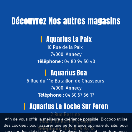
Découvrez
Nos autres magasins
Aquarius La Paix
10 Rue de la Paix
74000 Annecy
Téléphone :
04 80 94 50 40
Aquarius Bca
6 Rue du 11e Bataillon de Chasseurs
74000 Annecy
Téléphone :
04 50 57 56 17
Aquarius La Roche Sur Foron
2 Rue Perrine
Afin de vous offrir la meilleure expérience possible, Biocoop utilise
74800 La Roche s/Foron
des cookies : pour assurer une performance optimale du site, pour
Téléphone :
04 50 25 98 18
récolter des statistiques afin d'analyser le trafic et la performance