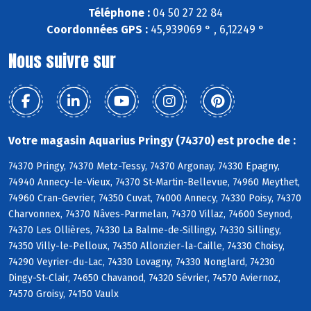
Téléphone :
04 50 27 22 84
Coordonnées GPS :
45,939069 ° , 6,12249 °
Nous suivre sur
Votre magasin Aquarius Pringy (74370) est proche de :
74370 Pringy, 74370 Metz-Tessy, 74370 Argonay, 74330 Epagny,
74940 Annecy-le-Vieux, 74370 St-Martin-Bellevue, 74960 Meythet,
74960 Cran-Gevrier, 74350 Cuvat, 74000 Annecy, 74330 Poisy, 74370
Charvonnex, 74370 Nâves-Parmelan, 74370 Villaz, 74600 Seynod,
74370 Les Ollières, 74330 La Balme-de-Sillingy, 74330 Sillingy,
74350 Villy-le-Pelloux, 74350 Allonzier-la-Caille, 74330 Choisy,
74290 Veyrier-du-Lac, 74330 Lovagny, 74330 Nonglard, 74230
Dingy-St-Clair, 74650 Chavanod, 74320 Sévrier, 74570 Aviernoz,
74570 Groisy, 74150 Vaulx