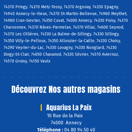
74370 Pringy, 74370 Metz-Tessy, 74370 Argonay, 74330 Epagny,
74940 Annecy-le-Vieux, 74370 St-Martin-Bellevue, 74960 Meythet,
74960 Cran-Gevrier, 74350 Cuvat, 74000 Annecy, 74330 Poisy, 74370
Charvonnex, 74370 Nâves-Parmelan, 74370 Villaz, 74600 Seynod,
74370 Les Ollières, 74330 La Balme-de-Sillingy, 74330 Sillingy,
74350 Villy-le-Pelloux, 74350 Allonzier-la-Caille, 74330 Choisy,
74290 Veyrier-du-Lac, 74330 Lovagny, 74330 Nonglard, 74230
Dingy-St-Clair, 74650 Chavanod, 74320 Sévrier, 74570 Aviernoz,
74570 Groisy, 74150 Vaulx
Découvrez
Nos autres magasins
Aquarius La Paix
10 Rue de la Paix
74000 Annecy
Téléphone :
04 80 94 50 40