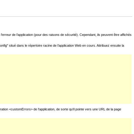
l'erreur de l'application (pour des raisons de sécurité). Cependant, ils peuvent être affichés
fig" situé dans le répertoire racine de l'application Web en cours. Attribuez ensuite la
uration <customErrors> de l'application, de sorte qu'il pointe vers une URL de la page