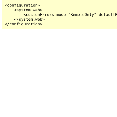
<configuration>

    <system.web>

        <customErrors mode="RemoteOnly" defaultR
    </system.web>

</configuration>