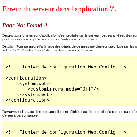
Erreur du serveur dans l'application '/'.
Page Not Found !!
Description :
Une erreur d'application s'est produite sur le serveur. Les paramètres d'erreur
par les navigateurs qui s'exécutent sur l'ordinateur serveur local.
Détails =
Pour permettre l'affichage des détails de ce message d'erreur spécifique sur les o
valeur "off" à l'attribut "mode" de cette balise <customErrors>.
<!-- Fichier de configuration Web.Config -->

<configuration>

    <system.web>

        <customErrors mode="Off"/>

    </system.web>

</configuration>
Remarques :
La page d'erreurs actuellement affichée peut être remplacée par une page d'erre
d'erreurs personnalisée !
<!-- Fichier de configuration Web.Config -->
