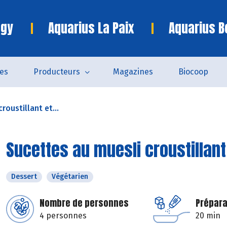
ngy
Aquarius La Paix
Aquarius B
es
Producteurs
Magazines
Biocoop
roustillant et...
Sucettes au muesli croustillant
Dessert
Végétarien
Nombre de personnes
Prépara
4 personnes
20 min