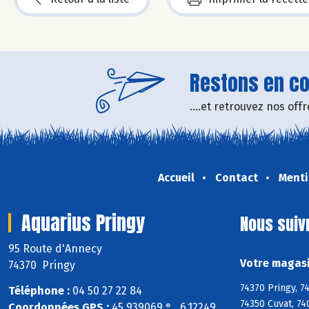
Restons en con
....et retrouvez nos of
Accueil
Contact
Menti
Aquarius Pringy
Nous suiv
95 Route d'Annecy
Votre magasi
74370 Pringy
74370 Pringy, 7
Téléphone :
04 50 27 22 84
74350 Cuvat, 74
Coordonnées GPS :
45,939069 ° , 6,12249