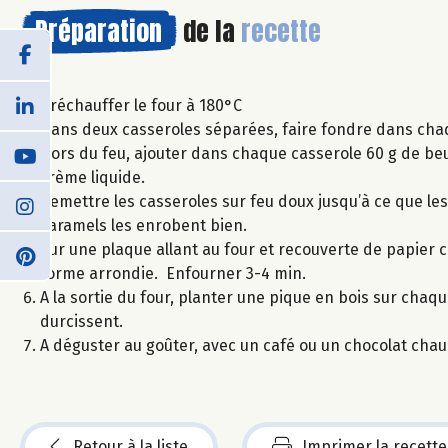
Préparation
de la
recette
Préchauffer le four à 180°C
Dans deux casseroles séparées, faire fondre dans chaqu
Hors du feu, ajouter dans chaque casserole 60 g de beu
crème liquide.
Remettre les casseroles sur feu doux jusqu’à ce que le
caramels les enrobent bien.
Sur une plaque allant au four et recouverte de papier c
forme arrondie. Enfourner 3-4 min.
A la sortie du four, planter une pique en bois sur cha
durcissent.
A déguster au goûter, avec un café ou un chocolat chau
Retour à la liste
Imprimer la recette