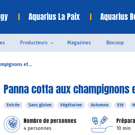
ngy
Aquarius La Paix
Aquarius B
es
Producteurs
Magazines
Biocoop
mpignons et...
Panna cotta aux champignons 
Entrée
Sans gluten
Végétarien
Automne
Eté
H
Nombre de personnes
Prépara
4 personnes
10 min