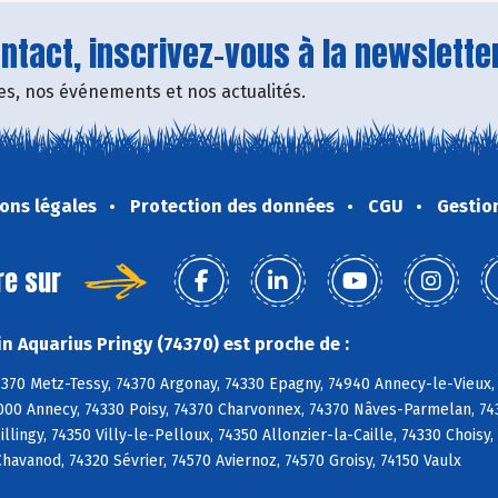
tact, inscrivez-vous à la newsletter
fres, nos événements et nos actualités.
ons légales
Protection des données
CGU
Gestio
re sur
n Aquarius Pringy (74370) est proche de :
4370 Metz-Tessy, 74370 Argonay, 74330 Epagny, 74940 Annecy-le-Vieux,
000 Annecy, 74330 Poisy, 74370 Charvonnex, 74370 Nâves-Parmelan, 743
 Sillingy, 74350 Villy-le-Pelloux, 74350 Allonzier-la-Caille, 74330 Choi
 Chavanod, 74320 Sévrier, 74570 Aviernoz, 74570 Groisy, 74150 Vaulx