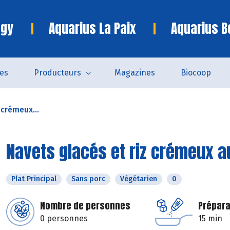
ngy
Aquarius La Paix
Aquarius B
es
Producteurs
Magazines
Biocoop
 crémeux...
Navets glacés et riz crémeux 
Plat Principal
Sans porc
Végétarien
0
Nombre de personnes
Prépara
0 personnes
15 min