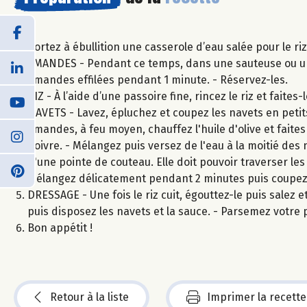
Portez à ébullition une casserole d’eau salée pour le ri
AMANDES - Pendant ce temps, dans une sauteuse ou une 
amandes effilées pendant 1 minute. - Réservez-les.
RIZ - À l’aide d’une passoire fine, rincez le riz et faite
NAVETS - Lavez, épluchez et coupez les navets en petits
amandes, à feu moyen, chauffez l'huile d'olive et faites
poivre. - Mélangez puis versez de l'eau à la moitié des n
d'une pointe de couteau. Elle doit pouvoir traverser les 
Mélangez délicatement pendant 2 minutes puis coupez 
DRESSAGE - Une fois le riz cuit, égouttez-le puis salez et
puis disposez les navets et la sauce. - Parsemez votre 
Bon appétit !
Retour à la liste
Imprimer la recette