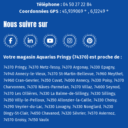
Téléphone :
04 50 27 22 84
Coordonnées GPS :
45,939069 ° , 6,12249 °
Nous suivre sur
Votre magasin Aquarius Pringy (74370) est proche de :
74370 Pringy, 74370 Metz-Tessy, 74370 Argonay, 74330 Epagny,
74940 Annecy-le-Vieux, 74370 St-Martin-Bellevue, 74960 Meythet,
74960 Cran-Gevrier, 74350 Cuvat, 74000 Annecy, 74330 Poisy, 74370
Charvonnex, 74370 Nâves-Parmelan, 74370 Villaz, 74600 Seynod,
74370 Les Ollières, 74330 La Balme-de-Sillingy, 74330 Sillingy,
74350 Villy-le-Pelloux, 74350 Allonzier-la-Caille, 74330 Choisy,
74290 Veyrier-du-Lac, 74330 Lovagny, 74330 Nonglard, 74230
Dingy-St-Clair, 74650 Chavanod, 74320 Sévrier, 74570 Aviernoz,
74570 Groisy, 74150 Vaulx