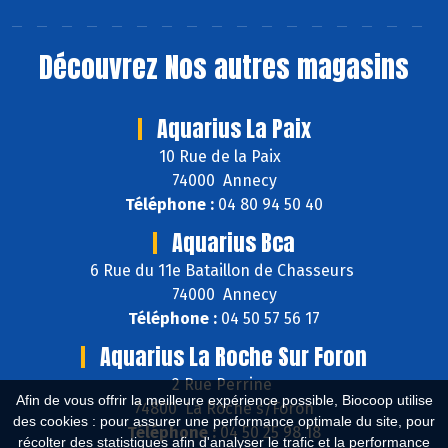
Découvrez
Nos autres magasins
Aquarius La Paix
10 Rue de la Paix
74000 Annecy
Téléphone :
04 80 94 50 40
Aquarius Bca
6 Rue du 11e Bataillon de Chasseurs
74000 Annecy
Téléphone :
04 50 57 56 17
Aquarius La Roche Sur Foron
2 Rue Perrine
Afin de vous offrir la meilleure expérience possible, Biocoop utilise
74800 La Roche s/Foron
des cookies : pour assurer une performance optimale du site, pour
Téléphone :
04 50 25 98 18
récolter des statistiques afin d'analyser le trafic et la performance