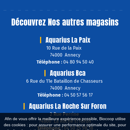
Découvrez
Nos autres magasins
Aquarius La Paix
10 Rue de la Paix
74000 Annecy
Téléphone :
04 80 94 50 40
Aquarius Bca
6 Rue du 11e Bataillon de Chasseurs
74000 Annecy
Téléphone :
04 50 57 56 17
Aquarius La Roche Sur Foron
2 Rue Perrine
Afin de vous offrir la meilleure expérience possible, Biocoop utilise
74800 La Roche s/Foron
des cookies : pour assurer une performance optimale du site, pour
Téléphone :
04 50 25 98 18