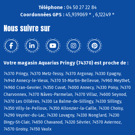
Téléphone :
04 50 27 22 84
Coordonnées GPS :
45,939069 ° , 6,12249 °
Nous suivre sur
Votre magasin Aquarius Pringy (74370) est proche de :
74370 Pringy, 74370 Metz-Tessy, 74370 Argonay, 74330 Epagny,
74940 Annecy-le-Vieux, 74370 St-Martin-Bellevue, 74960 Meythet,
74960 Cran-Gevrier, 74350 Cuvat, 74000 Annecy, 74330 Poisy, 74370
Charvonnex, 74370 Nâves-Parmelan, 74370 Villaz, 74600 Seynod,
74370 Les Ollières, 74330 La Balme-de-Sillingy, 74330 Sillingy,
74350 Villy-le-Pelloux, 74350 Allonzier-la-Caille, 74330 Choisy,
74290 Veyrier-du-Lac, 74330 Lovagny, 74330 Nonglard, 74230
Dingy-St-Clair, 74650 Chavanod, 74320 Sévrier, 74570 Aviernoz,
74570 Groisy, 74150 Vaulx