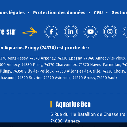
ons légales
Protection des données
CGU
Gestio
re sur
n Aquarius Pringy (74370) est proche de :
4370 Metz-Tessy, 74370 Argonay, 74330 Epagny, 74940 Annecy-le-Vieux,
000 Annecy, 74330 Poisy, 74370 Charvonnex, 74370 Nâves-Parmelan, 743
 Sillingy, 74350 Villy-le-Pelloux, 74350 Allonzier-la-Caille, 74330 Choi
 Chavanod, 74320 Sévrier, 74570 Aviernoz, 74570 Groisy, 74150 Vaulx
Aquarius Bca
6 Rue du 11e Bataillon de Chasseurs
74000 Annecy