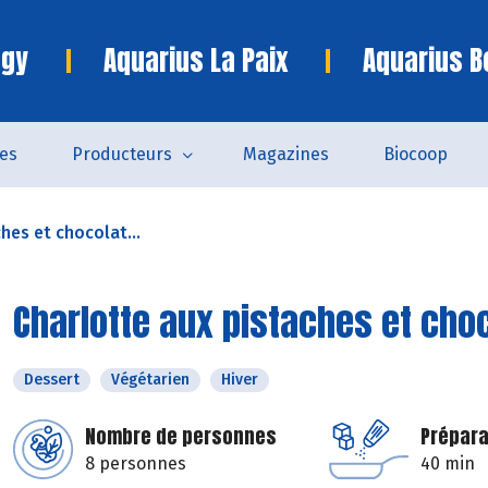
ngy
Aquarius La Paix
Aquarius B
es
Producteurs
Magazines
Biocoop
hes et chocolat...
Charlotte aux pistaches et cho
Dessert
Végétarien
Hiver
Nombre de personnes
Prépara
8 personnes
40 min