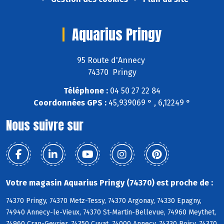
Aquarius Pringy
95 Route d'Annecy
74370 Pringy
Téléphone :
04 50 27 22 84
Coordonnées GPS :
45,939069 ° , 6,12249 °
Nous suivre sur
Votre magasin Aquarius Pringy (74370) est proche de :
74370 Pringy, 74370 Metz-Tessy, 74370 Argonay, 74330 Epagny,
74940 Annecy-le-Vieux, 74370 St-Martin-Bellevue, 74960 Meythet,
74960 Cran-Gevrier, 74350 Cuvat, 74000 Annecy, 74330 Poisy, 74370