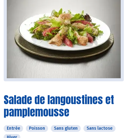
Salade de langoustines et
pamplemousse
Entrée
Poisson
Sans gluten
Sans lactose
Hiver