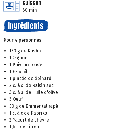
Cuisson
60 min
Ingrédients
Pour 4 personnes
150 g de Kasha
1 Oignon
1 Poivron rouge
1 Fenouil
1 pincée de épinard
2 c. à s. de Raisin sec
3 c. à s. de Huile d'olive
3 Oeuf
50 g de Emmental rapé
1 c. à c de Paprika
2 Yaourt de chèvre
1 Jus de citron