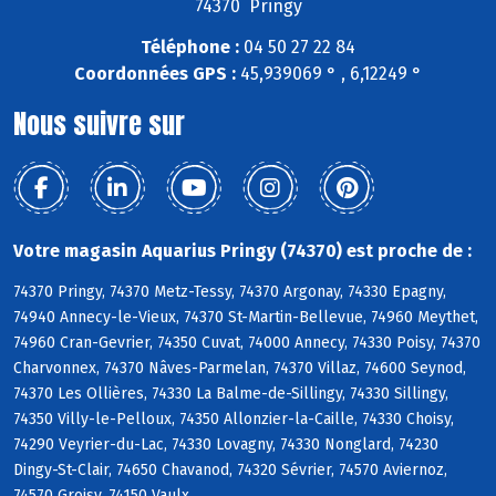
74370 Pringy
Téléphone :
04 50 27 22 84
Coordonnées GPS :
45,939069 ° , 6,12249 °
Nous suivre sur
Votre magasin Aquarius Pringy (74370) est proche de :
74370 Pringy, 74370 Metz-Tessy, 74370 Argonay, 74330 Epagny,
74940 Annecy-le-Vieux, 74370 St-Martin-Bellevue, 74960 Meythet,
74960 Cran-Gevrier, 74350 Cuvat, 74000 Annecy, 74330 Poisy, 74370
Charvonnex, 74370 Nâves-Parmelan, 74370 Villaz, 74600 Seynod,
74370 Les Ollières, 74330 La Balme-de-Sillingy, 74330 Sillingy,
74350 Villy-le-Pelloux, 74350 Allonzier-la-Caille, 74330 Choisy,
74290 Veyrier-du-Lac, 74330 Lovagny, 74330 Nonglard, 74230
Dingy-St-Clair, 74650 Chavanod, 74320 Sévrier, 74570 Aviernoz,
74570 Groisy, 74150 Vaulx