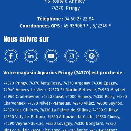
95 Route d'Annecy
74370 Pringy
Téléphone :
04 50 27 22 84
Coordonnées GPS :
45,939069 ° , 6,12249 °
Nous suivre sur
Votre magasin Aquarius Pringy (74370) est proche de :
74370 Pringy, 74370 Metz-Tessy, 74370 Argonay, 74330 Epagny,
74940 Annecy-le-Vieux, 74370 St-Martin-Bellevue, 74960 Meythet,
74960 Cran-Gevrier, 74350 Cuvat, 74000 Annecy, 74330 Poisy, 74370
Charvonnex, 74370 Nâves-Parmelan, 74370 Villaz, 74600 Seynod,
74370 Les Ollières, 74330 La Balme-de-Sillingy, 74330 Sillingy,
74350 Villy-le-Pelloux, 74350 Allonzier-la-Caille, 74330 Choisy,
74290 Veyrier-du-Lac, 74330 Lovagny, 74330 Nonglard, 74230
Dingy-St-Clair, 74650 Chavanod, 74320 Sévrier, 74570 Aviernoz,