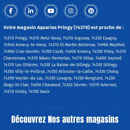
Votre magasin Aquarius Pringy (74370) est proche de :
74370 Pringy, 74370 Metz-Tessy, 74370 Argonay, 74330 Epagny,
74940 Annecy-le-Vieux, 74370 St-Martin-Bellevue, 74960 Meythet,
74960 Cran-Gevrier, 74350 Cuvat, 74000 Annecy, 74330 Poisy, 74370
Charvonnex, 74370 Nâves-Parmelan, 74370 Villaz, 74600 Seynod,
74370 Les Ollières, 74330 La Balme-de-Sillingy, 74330 Sillingy,
74350 Villy-le-Pelloux, 74350 Allonzier-la-Caille, 74330 Choisy,
74290 Veyrier-du-Lac, 74330 Lovagny, 74330 Nonglard, 74230
Dingy-St-Clair, 74650 Chavanod, 74320 Sévrier, 74570 Aviernoz,
74570 Groisy, 74150 Vaulx
Découvrez
Nos autres magasins