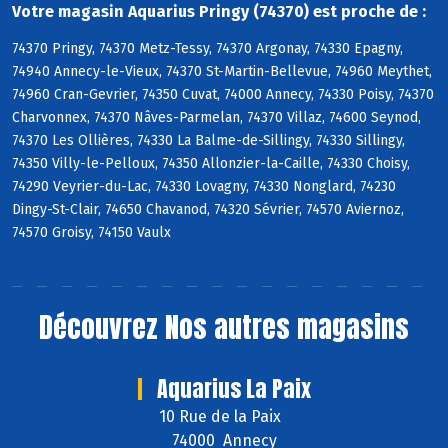
Votre magasin Aquarius Pringy (74370) est proche de :
74370 Pringy, 74370 Metz-Tessy, 74370 Argonay, 74330 Epagny,
74940 Annecy-le-Vieux, 74370 St-Martin-Bellevue, 74960 Meythet,
74960 Cran-Gevrier, 74350 Cuvat, 74000 Annecy, 74330 Poisy, 74370
Charvonnex, 74370 Nâves-Parmelan, 74370 Villaz, 74600 Seynod,
74370 Les Ollières, 74330 La Balme-de-Sillingy, 74330 Sillingy,
74350 Villy-le-Pelloux, 74350 Allonzier-la-Caille, 74330 Choisy,
74290 Veyrier-du-Lac, 74330 Lovagny, 74330 Nonglard, 74230
Dingy-St-Clair, 74650 Chavanod, 74320 Sévrier, 74570 Aviernoz,
74570 Groisy, 74150 Vaulx
Découvrez
Nos autres magasins
Aquarius La Paix
10 Rue de la Paix
74000 Annecy